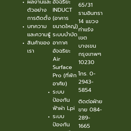
ผลงานและ
อัจฉริยะ
65/31
ตัวอย่าง
INDUCT
รามอินทรา
การติดตั้ง
(อาคาร
14 แขวง
บทความ
ขนาดใหญ่)
ท่าแร้ง
และความรู้
ระบบบำบัด
เขต
สินค้าของ
อากาศ
บางเขน
เรา
อัจฉริยะ
กรุงเทพๆ
Air
10230
Surface
โทร. 0-
Pro (ที่พัก
2943-
อาศัย)
5854
ระบบ
ป้องกัน
ติดต่อฝ่าย
ฟ้าผ่า Lpi
ขาย 084-
ระบบ
289-
ป้องกัน
1665