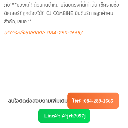
ภัย"**ของแท้! ตัวแทนจำหน่ายโดยตรงที่นี่เท่านั้น เช็ครายชื่อ
ดิลเลอร์ที่ถูกต้องได้ที่ CJ COMBINE ยินดีบริการลูกค้าคน
สำคัญเสมอ**
บริการหลังขายติดต่อ 084-289-1665/
สนใจติดต่อสอบถามเพิ่มเติม
โทร :084-289-1665
Line@: @jrh7097j