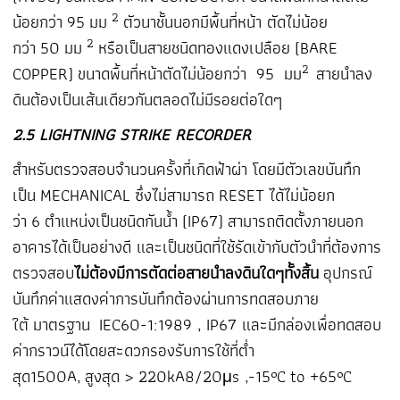
2
น้อยกว่า
95
มม
ตัวนาชั้นนอกมีพื้นที่หน้า ตัดไม่น้อย
2
กว่า
50
มม
หรือเป็นสายชนิดทองแดงเปลือย
(BARE
2
COPPER)
ขนาดพื้นที่
หน้าตัดไม่น้อยกว่า 95 มม
สายนำลง
ดินต้องเป็นเส้นเดียวกันตลอดไม่มีรอยต่อใดๆ
2.5 LIGHTNING STRIKE RECORDER
สำหรับตรวจสอบจำนวนครั้งที่เกิดฟ้าผ่า โดยมีตัวเลขบันทึก
เป็น MECHANICAL
ซึ่งไม่สามารถ
RESET
ได้ไม่น้อย
ก
ว่า
6
ตำแหน่งเป็นชนิดกันน้ำ
(IP67)
สามารถติดตั้งภายนอก
อาคารได้เป็นอย่างดี และเป็นชนิดที่ใช้รัดเข้ากับตัวนำที่ต้องการ
ตรวจ
สอบ
ไม่ต้องมีการตัดต่อสาย
นำลงดินใดๆทั้งสิ้น
อุปกรณ์
บันทึกค่าแสดงค่าการบันทึกต้องผ่านการทดสอบภาย
ใต้
มาตรฐาน
IEC60-1:1989 , IP
67 และมีกล่องเพื่อทดสอบ
ค่ากราวน์ได้โดยสะดวกรองรับการใช้ที่
ต่ำ
สุด1500
A,
สูงสุด
>
220
kA
8/20
μs ,-
15
°C to +
65
°C