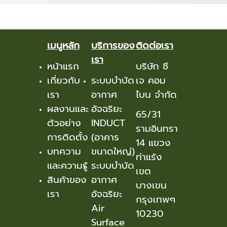
เมนูหลัก
บริการของ
ติดต่อเรา
เรา
หน้าแรก
บริษัท ซี
เกี่ยวกับ
ระบบบำบัด
เจ คอม
เรา
อากาศ
ไบน จำกัด
ผลงานและ
อัจฉริยะ
65/31
ตัวอย่าง
INDUCT
รามอินทรา
การติดตั้ง
(อาคาร
14 แขวง
บทความ
ขนาดใหญ่)
ท่าแร้ง
และความรู้
ระบบบำบัด
เขต
สินค้าของ
อากาศ
บางเขน
เรา
อัจฉริยะ
กรุงเทพๆ
Air
10230
Surface