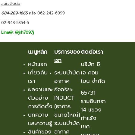
สนใจติดต่อ
084-289-1665
หรือ 062-242-6999
02-943-5854-5
Line@: @jrh7097j
เมนูหลัก
บริการของ
ติดต่อเรา
เรา
หน้าแรก
บริษัท ซี
เกี่ยวกับ
ระบบบำบัด
เจ คอม
เรา
อากาศ
ไบน จำกัด
ผลงานและ
อัจฉริยะ
65/31
ตัวอย่าง
INDUCT
รามอินทรา
การติดตั้ง
(อาคาร
14 แขวง
บทความ
ขนาดใหญ่)
ท่าแร้ง
และความรู้
ระบบบำบัด
เขต
สินค้าของ
อากาศ
บางเขน