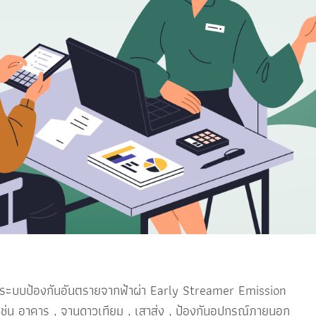
บป้องกันอันตรายจากฟ้าผ่า Early Streamer Emission
เช่น อาคาร , จานดาวเทียม , เสาส่ง , ป้องกันอุปกรณ์ภายนอก