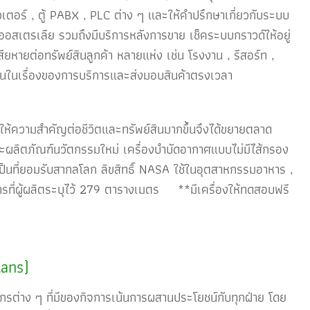
อร์ , ตู้ PABX , PLC ต่าง ๆ และให้คำปรึกษาเกี่ยวกับระบบ
อสเตรเลีย รวมถึงมีบริการหลังการขาย เช็คระบบกราวด์ให้อยู่
หายต่อทรัพย์สินลูกค้า หลายแห่ง เช่น โรงงาน , รีสอร์ท ,
น้นในเรื่องของการบริการและส่งมอบสินค้าตรงเวลา
ความสำคัญต่อชีวิตและทรัพย์สินมากขึ้นจึงได้ขยายตลาด
ภัณฑ์นวัตกรรมใหม่ เครื่องบำบัดอากาศแบบไม่มีไส้กรอง
 เป็นที่ยอมรับสากลโลก ลิขสิทธิ์ NASA ใช้ในอุตสาหกรรมอาหาร ,
ารที่ผู้ผลิตระบุไว้ 279 ตารางเมตร **มีเครื่องให้ทดสอบฟรี
ans)
่าง ๆ ที่มีของกิจการเน้นการผสานประโยชน์กับทุกฝ่าย โดย