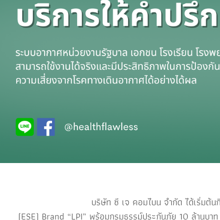
บริษัท ซี เจ คอมไบน จำกัด ได้เริ่มต้นกิจการในปี
(ESE) Brand “LPI” พร้อมกรมธรรม์ประกันภัย 10 ล้านบาท โดย