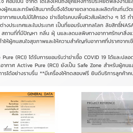
ี เจ คอมไบน จํากัด ได้เล็งเห็นถึงยุคแห่งการประหยัดพลังงานแล
งผู้คนและทรัพย์สินมากขึ้นจึงได้ขยายตลาดและผลิตภัณฑ์นวั
อากาศแบบไม่มีไส้กรอง ฆ่าเชือโรคบนพื้นผิวสัมผัสต่าง ๆ ได้ ทํ
ั้งต่างประเทศและในประเทศ เป็นที่ยอมรับสากลโลก ลิขสิทธิ์NA
สถานที่ที่มีปัญหา กลิ่น ฝุ่ นและลดมลพิษทางอากาศรักษาสิ่ง
ําให้ผู้คนสนใจสุขภาพและให้ความสําคัญกับอากาศที่ปราศจากเชื
 Pure (RCI) ได้รับการยอมรับว่าฆ่าเชื้อ COVID 19 ได้และปลอด
าบัดอากาศ Active Pure (RCI) ยังเป็น Safe Zone สําหรับผู้คนแล
ารได้อย่างราบรื่น **มีเครื่องให้ทดสอบฟรี ยินดีบริการลูกค้