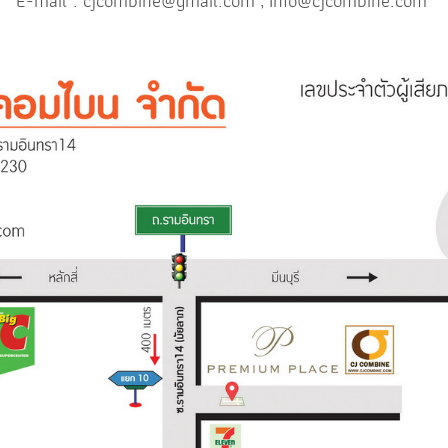
E-mail :
cjcombine@gmail.com
,
Info@cjcombine.com