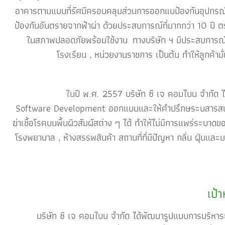
อาคารตามแบบที่รัศมีครอบคลุมส่วนการออกแบป้องกันอุปกรณ์ภ
ป้องกันอันตรายจากฟ้าผ่า ด้วยประสบการณ์ที่มากกว่า 10 ปี 
ในสภาพปลอดภัยพร้อมใช้งาน ทางบริษัท ฯ มีประสบการณ์ ในก
โรงเรียน , หน่วยงานราชการ เป็นต้น ทำให้ลูกค้
ในปี พ.ศ. 2557 บริษัท ซี เจ คอมไบน จำกัด ได้เล็งเ
Software Development ออกแบบและให้คำปรึกษระบสารสนเ
ฆ่าเชื้อโรคบนพื้นผิวสัมผัสต่าง ๆ ได้ ทำให้ไม่มีการแพร่ระบา
โรงพยาบาล , ห้างสรรพสินค้า สถานที่ที่มีปัญหา กลิ่น ฝุ่น
เป้
บริษัท ซี เจ คอมไบน จำกัด ได้พัฒนารูปแบบการบริหารธุร