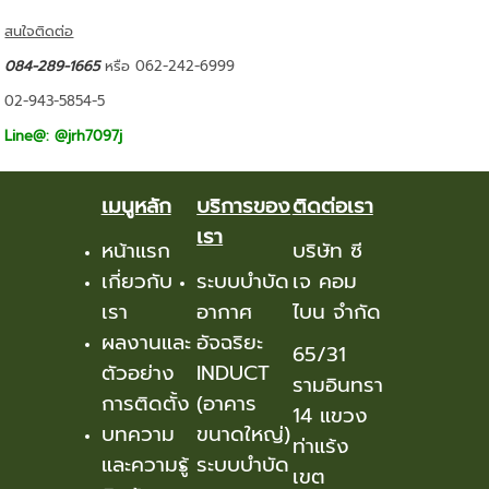
สนใจติดต่อ
084-289-1665
หรือ 062-242-6999
02-943-5854-5
Line@: @jrh7097j
เมนูหลัก
บริการของ
ติดต่อเรา
เรา
หน้าแรก
บริษัท ซี
เกี่ยวกับ
ระบบบำบัด
เจ คอม
เรา
อากาศ
ไบน จำกัด
ผลงานและ
อัจฉริยะ
65/31
ตัวอย่าง
INDUCT
รามอินทรา
การติดตั้ง
(อาคาร
14 แขวง
บทความ
ขนาดใหญ่)
ท่าแร้ง
และความรู้
ระบบบำบัด
เขต