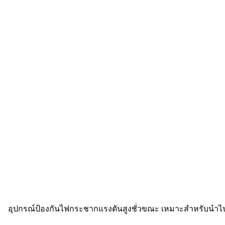
อุปกรณ์ป้องกันไฟกระชากแรงดันสูงชั่วขณะ เหมาะสำหรับนำไปใช้