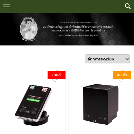
ขายดี
แนะนำ