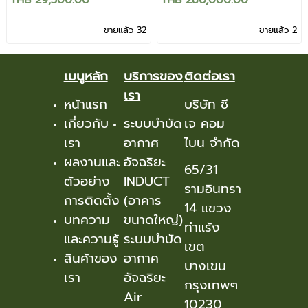
THB 29,500.00
THB 280,000.00
ขายแล้ว 32
ขายแล้ว 2
เมนูหลัก
บริการของ
ติดต่อเรา
เรา
หน้าแรก
บริษัท ซี
เกี่ยวกับ
ระบบบำบัด
เจ คอม
เรา
อากาศ
ไบน จำกัด
ผลงานและ
อัจฉริยะ
65/31
ตัวอย่าง
INDUCT
รามอินทรา
การติดตั้ง
(อาคาร
14 แขวง
บทความ
ขนาดใหญ่)
ท่าแร้ง
และความรู้
ระบบบำบัด
เขต
สินค้าของ
อากาศ
บางเขน
เรา
อัจฉริยะ
กรุงเทพๆ
Air
10230