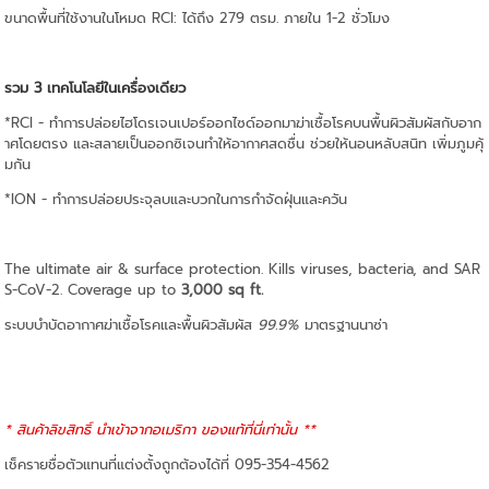
ขนาดพื้นที่ใช้งานในโหมด RCI: ได้ถึง 279 ตรม. ภายใน 1-2 ชั่วโมง
รวม 3 เทคโนโลยีในเครื่องเดียว
*RCI - ทำการปล่อยไฮโดรเจนเปอร์ออกไซด์ออกมาฆ่าเชื้อโรคบนพื้นผิวสัมผัสกับอาก
าศโดยตรง และสลายเป็นออกซิเจนทำให้อากาศสดชื่น ช่วยให้นอนหลับสนิท เพิ่มภูมคุ้
มกัน
*ION - ทำการปล่อยประจุลบและบวกในการกำจัดฝุ่นและควัน
The ultimate air & surface protection. Kills viruses, bacteria, and SAR
S-CoV-2. Coverage up to
3,000 sq ft.
ระบบบำบัดอากาศฆ่าเชื้อโรคและพื้นผิวสัมผัส
99.9%
มาตรฐานนาซ่า
* สินค้าลิขสิทธิ์ นำเข้าจากอเมริกา ของแท้ที่นี่เท่านั้น **
เช็ครายชื่อตัวแทนที่แต่งตั้งถูกต้องได้ที่ 095-354-4562