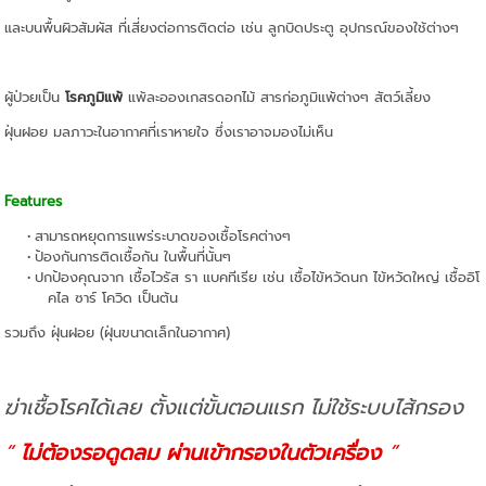
และบนพื้นผิวสัมผัส ที่เสี่ยงต่อการติดต่อ เช่น ลูกบิดประตู อุปกรณ์ของใช้ต่างๆ
ผู้ป่วยเป็น
โรคภูมิแพ้
แพ้ละอองเกสรดอกไม้ สารก่อภูมิแพ้ต่างๆ สัตว์เลี้ยง
ฝุ่นฝอย มลภาวะในอากาศที่เราหายใจ ซึ่งเราอาจมองไม่เห็น
Features
สามารถหยุดการแพร่ระบาดของเชื้อโรคต่างๆ
ป้องกันการติดเชื้อกัน ในพื้นที่นั้นๆ
ปกป้องคุณจาก เชื้อไวรัส รา แบคทีเรีย เช่น เชื้อไข้หวัดนก ไข้หวัดใหญ่ เชื้ออิโ
คไล ซาร์ โควิด เป็นต้น
รวมถึง ฝุ่นฝอย (ฝุ่นขนาดเล็กในอากาศ)
ฆ่าเชื้อโรคได้เลย ตั้งแต่ขั้นตอนแรก ไม่ใช้ระบบไส้กรอง
“
ไม่ต้องรอดูดลม ผ่านเข้ากรองในตัวเครื่อง
”