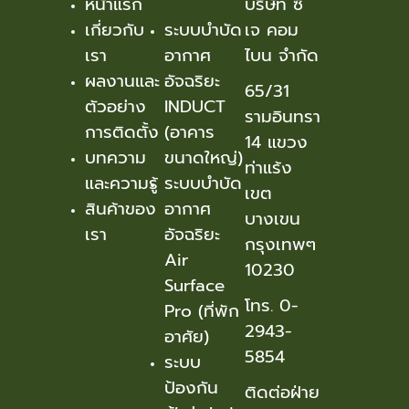
หน้าแรก
บริษัท ซี
เกี่ยวกับ
ระบบบำบัด
เจ คอม
เรา
อากาศ
ไบน จำกัด
ผลงานและ
อัจฉริยะ
65/31
ตัวอย่าง
INDUCT
รามอินทรา
การติดตั้ง
(อาคาร
14 แขวง
บทความ
ขนาดใหญ่)
ท่าแร้ง
และความรู้
ระบบบำบัด
เขต
สินค้าของ
อากาศ
บางเขน
เรา
อัจฉริยะ
กรุงเทพๆ
Air
10230
Surface
โทร. 0-
Pro (ที่พัก
2943-
อาศัย)
5854
ระบบ
ป้องกัน
ติดต่อฝ่าย