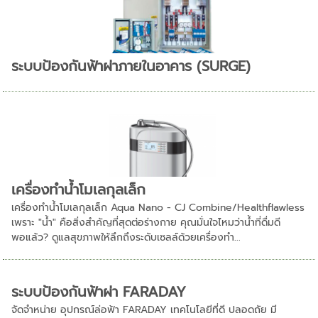
ระบบป้องกันฟ้าผ่าภายในอาคาร (SURGE)
เครื่องทำน้ำโมเลกุลเล็ก
เครื่องทำน้ำโมเลกุลเล็ก Aqua Nano - CJ Combine/Healthflawless
เพราะ "น้ำ" คือสิ่งสำคัญที่สุดต่อร่างกาย คุณมั่นใจไหมว่าน้ำที่ดื่มดี
พอแล้ว? ดูแลสุขภาพให้ลึกถึงระดับเซลล์ด้วยเครื่องทำ...
ระบบป้องกันฟ้าผ่า FARADAY
จัดจำหน่าย อุปกรณ์ล่อฟ้า FARADAY เทคโนโลยีที่ดี ปลอดถัย มี