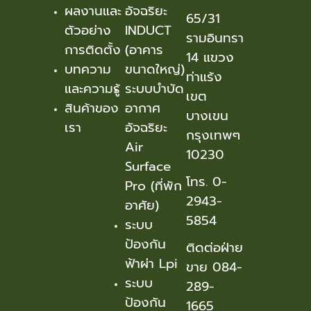
ผลงานและ
อัจฉริยะ
65/31
ตัวอย่าง
INDUCT
รามอินทรา
การติดตั้ง
(อาคาร
14 แขวง
บทความ
ขนาดใหญ่)
ท่าแร้ง
และความรู้
ระบบบำบัด
เขต
สินค้าของ
อากาศ
บางเขน
เรา
อัจฉริยะ
กรุงเทพๆ
Air
10230
Surface
โทร. 0-
Pro (ที่พัก
2943-
อาศัย)
5854
ระบบ
ป้องกัน
ติดต่อฝ่าย
ฟ้าผ่า Lpi
ขาย 084-
ระบบ
289-
ป้องกัน
1665