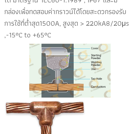
กล่องเพื่อทดสอบค่ากราวน์ได้โดยสะดวกรองรับ
การใช้ที่
ต่ำสุด1500
A,
สูงสุด
>
220
kA
8/20
μs
,-
15
°C to +
65
°C