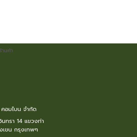
ร้านค้า
เจ คอมไบน จำกัด
ินทรา 14 แขวงท่า
างเขน กรุงเทพๆ